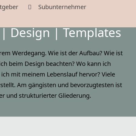
tgeber
Subunternehmer
 | Design | Templates
hrem Werdegang. Wie ist der Aufbau? Wie ist
s ich beim Design beachten? Wo kann ich
e ich mit meinem Lebenslauf hervor? Viele
rstellt. Am gängisten und bevorzugtesten ist
er und strukturierter Gliederung.