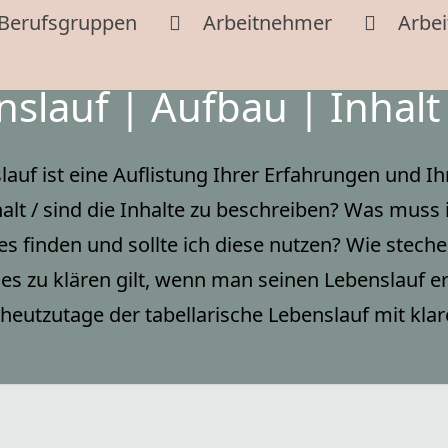
Berufsgruppen
Arbeitnehmer
Arbei
slauf | Aufbau | Inhalt
lauf ist eine Auflistung Ihrer Erfahrungen und I
halt / sind die Inhalte zu beschreiben? Was mus
s finden und sollte ich diese nutzen? Wie stech
 es zu klären gilt, wenn man seinen Lebenslauf e
heutzutage der tabellarische Lebenslauf mit klar